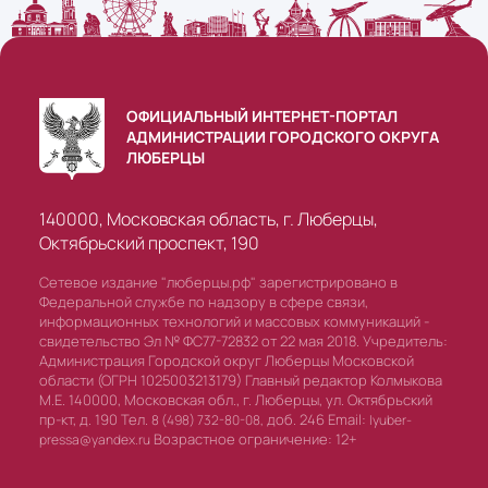
ОФИЦИАЛЬНЫЙ ИНТЕРНЕТ-ПОРТАЛ
АДМИНИСТРАЦИИ ГОРОДСКОГО ОКРУГА
ЛЮБЕРЦЫ
140000, Московская область, г. Люберцы,
Октябрьский проспект, 190
Сетевое издание "люберцы.рф" зарегистрировано в
Федеральной службе по надзору в сфере связи,
информационных технологий и массовых коммуникаций -
свидетельство Эл № ФС77-72832 от 22 мая 2018. Учредитель:
Администрация Городской округ Люберцы Московской
области (ОГРН 1025003213179) Главный редактор Колмыкова
М.Е. 140000, Московская обл., г. Люберцы, ул. Октябрьский
пр-кт, д. 190 Тел.
доб. 246 Email:
8 (498) 732-80-08,
lyuber-
Возрастное ограничение: 12+
pressa@yandex.ru