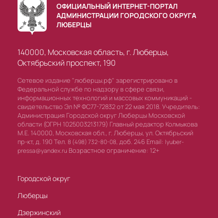
ОФИЦИАЛЬНЫЙ ИНТЕРНЕТ-ПОРТАЛ
АДМИНИСТРАЦИИ ГОРОДСКОГО ОКРУГА
ЛЮБЕРЦЫ
140000, Московская область, г. Люберцы,
Октябрьский проспект, 190
Сетевое издание "люберцы.рф" зарегистрировано в
Федеральной службе по надзору в сфере связи,
информационных технологий и массовых коммуникаций -
свидетельство Эл № ФС77-72832 от 22 мая 2018. Учредитель:
Администрация Городской округ Люберцы Московской
области (ОГРН 1025003213179) Главный редактор Колмыкова
М.Е. 140000, Московская обл., г. Люберцы, ул. Октябрьский
пр-кт, д. 190 Тел.
доб. 246 Email:
8 (498) 732-80-08,
lyuber-
Возрастное ограничение: 12+
pressa@yandex.ru
Городской округ
Люберцы
Дзержинский