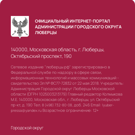
ОФИЦИАЛЬНЫЙ ИНТЕРНЕТ-ПОРТАЛ
АДМИНИСТРАЦИИ ГОРОДСКОГО ОКРУГА
ЛЮБЕРЦЫ
140000, Московская область, г. Люберцы,
Октябрьский проспект, 190
Сетевое издание "люберцы.рф" зарегистрировано в
Федеральной службе по надзору в сфере связи,
информационных технологий и массовых коммуникаций -
свидетельство Эл № ФС77-72832 от 22 мая 2018. Учредитель:
Администрация Городской округ Люберцы Московской
области (ОГРН 1025003213179) Главный редактор Колмыкова
М.Е. 140000, Московская обл., г. Люберцы, ул. Октябрьский
пр-кт, д. 190 Тел.
доб. 246 Email:
8 (498) 732-80-08,
lyuber-
Возрастное ограничение: 12+
pressa@yandex.ru
Городской округ