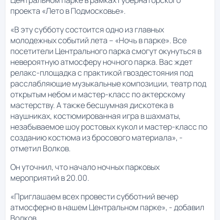
Центральном парке в рамках губернаторского
проекта «Лето в Подмосковье».
«В эту субботу состоится одно из главных
молодежных событий лета – «Ночь в парке». Все
посетители Центрального парка смогут окунуться в
невероятную атмосферу ночного парка. Вас ждет
релакс-площадка с практикой гвоздестояния под
расслабляющие музыкальные композиции, театр под
открытым небом и мастер-класс по актерскому
мастерству. А также бесшумная дискотека в
наушниках, костюмированная игра в шахматы,
незабываемое шоу ростовых кукол и мастер-класс по
созданию костюма из бросового материала», -
отметил Волков.
Он уточнил, что начало ночных парковых
мероприятий в 20.00.
«Приглашаем всех провести субботний вечер
атмосферно в нашем Центральном парке», - добавил
Волков.