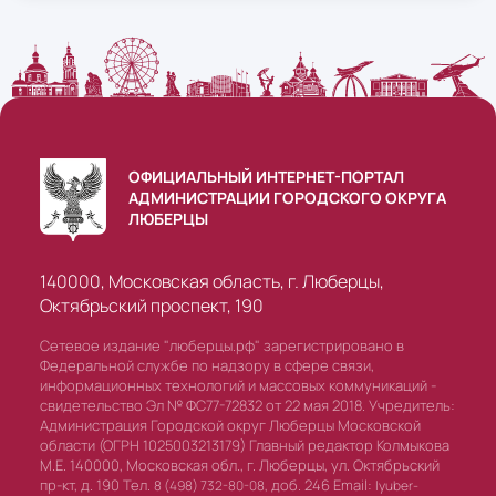
ОФИЦИАЛЬНЫЙ ИНТЕРНЕТ-ПОРТАЛ
АДМИНИСТРАЦИИ ГОРОДСКОГО ОКРУГА
ЛЮБЕРЦЫ
140000, Московская область, г. Люберцы,
Октябрьский проспект, 190
Сетевое издание "люберцы.рф" зарегистрировано в
Федеральной службе по надзору в сфере связи,
информационных технологий и массовых коммуникаций -
свидетельство Эл № ФС77-72832 от 22 мая 2018. Учредитель:
Администрация Городской округ Люберцы Московской
области (ОГРН 1025003213179) Главный редактор Колмыкова
М.Е. 140000, Московская обл., г. Люберцы, ул. Октябрьский
пр-кт, д. 190 Тел.
доб. 246 Email:
8 (498) 732-80-08,
lyuber-