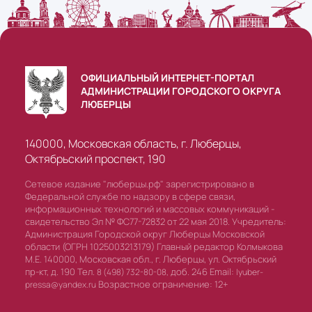
ОФИЦИАЛЬНЫЙ ИНТЕРНЕТ-ПОРТАЛ
АДМИНИСТРАЦИИ ГОРОДСКОГО ОКРУГА
ЛЮБЕРЦЫ
140000, Московская область, г. Люберцы,
Октябрьский проспект, 190
Сетевое издание "люберцы.рф" зарегистрировано в
Федеральной службе по надзору в сфере связи,
информационных технологий и массовых коммуникаций -
свидетельство Эл № ФС77-72832 от 22 мая 2018. Учредитель:
Администрация Городской округ Люберцы Московской
области (ОГРН 1025003213179) Главный редактор Колмыкова
М.Е. 140000, Московская обл., г. Люберцы, ул. Октябрьский
пр-кт, д. 190 Тел.
доб. 246 Email:
8 (498) 732-80-08,
lyuber-
Возрастное ограничение: 12+
pressa@yandex.ru