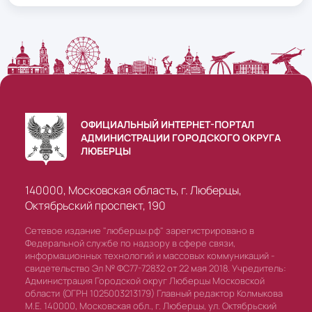
ОФИЦИАЛЬНЫЙ ИНТЕРНЕТ-ПОРТАЛ
АДМИНИСТРАЦИИ ГОРОДСКОГО ОКРУГА
ЛЮБЕРЦЫ
140000, Московская область, г. Люберцы,
Октябрьский проспект, 190
Сетевое издание "люберцы.рф" зарегистрировано в
Федеральной службе по надзору в сфере связи,
информационных технологий и массовых коммуникаций -
свидетельство Эл № ФС77-72832 от 22 мая 2018. Учредитель:
Администрация Городской округ Люберцы Московской
области (ОГРН 1025003213179) Главный редактор Колмыкова
М.Е. 140000, Московская обл., г. Люберцы, ул. Октябрьский