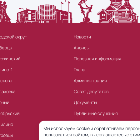
одской округ
Новости
берцы
Анонсы
ержинский
Полезная информация
лино-1
Глава
асково
Администрация
лаховка
Совет депутатов
рный
Документы
тябрьский
Публичные слушания
милино
Торги
Мы используем cookie и обрабатываем персон
пользоваться сайтом, вы соглашаетесь с этим
тровцы