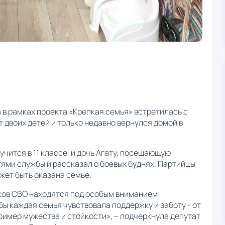
в рамках проекта «Крепкая семья» встретилась с
 двоих детей и только недавно вернулся домой в
чится в 11 классе, и дочь Агату, посещающую
ями службы и рассказал о боевых буднях. Партийцы
жет быть оказана семье.
иков СВО находятся под особым вниманием
бы каждая семья чувствовала поддержку и заботу - от
ример мужества и стойкости», – подчеркнула депутат