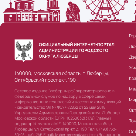
Гор
ОФИЦИАЛЬНЫЙ ИНТЕРНЕТ-ПОРТАЛ
Лю
АДМИНИСТРАЦИИ ГОРОДСКОГО
ОКРУГА ЛЮБЕРЦЫ
Дз
Жи
140000, Московская область, г. Люберцы,
Кр
Октябрьский проспект, 190
Ма
Сетевое издание "люберцы.рф" зарегистрировано в
Федеральной службе по надзору в сфере связи,
Ми
информационных технологий и массовых коммуникаций
- свидетельство Эл № ФС77-72832 от 22 мая 2018.
Ок
Учредитель: Администрация Городской округ Люберцы
Московской области (ОГРН 1025003213179) Главный
То
редактор Колмыкова М.Е. 140000, Московская обл., г.
Люберцы, ул. Октябрьский пр-кт, д. 190 Тел.
8 (498) 732-
Ос
доб. 246 Email:
Возрастное
80-08,
lyuber-pressa@yandex.ru