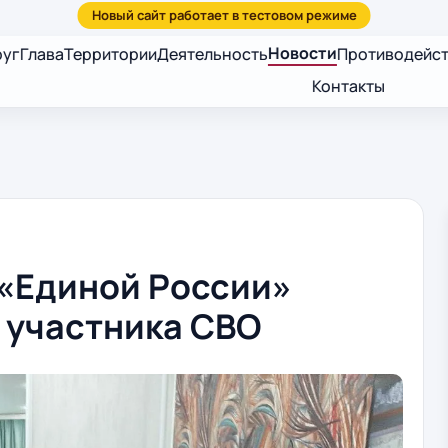
Новости
руг
Глава
Территории
Деятельность
Противодейст
Контакты
 «Единой России»
 участника СВО