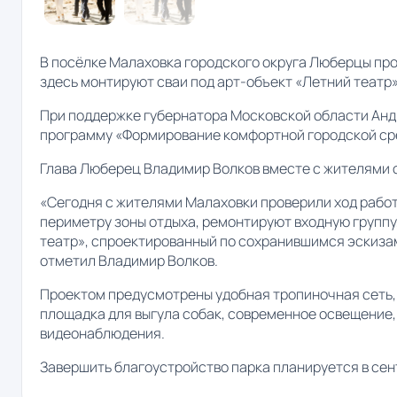
В посёлке Малаховка городского округа Люберцы пр
здесь монтируют сваи под арт-объект «Летний театр»
При поддержке губернатора Московской области Анд
программу «Формирование комфортной городской ср
Глава Люберец Владимир Волков вместе с жителями 
«Сегодня с жителями Малаховки проверили ход работ
периметру зоны отдыха, ремонтируют входную группу
театр», спроектированный по сохранившимся эскизам
отметил Владимир Волков.
Проектом предусмотрены удобная тропиночная сеть, 
площадка для выгула собак, современное освещение
видеонаблюдения.
Завершить благоустройство парка планируется в сен