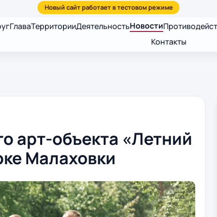
Новости
руг
Глава
Территории
Деятельность
Противодейст
Контакты
го арт-объекта «Летний
рке Малаховки