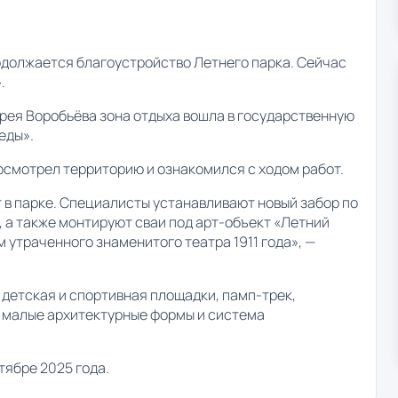
одолжается благоустройство Летнего парка. Сейчас
.
рея Воробьёва зона отдыха вошла в государственную
еды».
осмотрел территорию и ознакомился с ходом работ.
 в парке. Специалисты устанавливают новый забор по
, а также монтируют сваи под арт-объект «Летний
 утраченного знаменитого театра 1911 года», —
детская и спортивная площадки, памп-трек,
, малые архитектурные формы и система
тябре 2025 года.