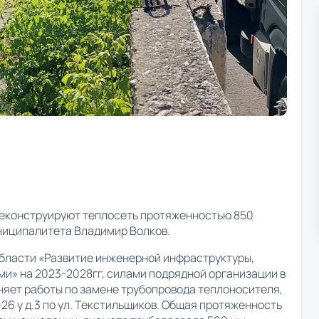
реконструируют теплосеть протяженностью 850
униципалитета Владимир Волков.
бласти «Развитие инженерной инфраструктуры,
и» на 2023-2028гг, силами подрядной организации в
яет работы по замене трубопровода теплоносителя,
К-26 у д.3 по ул. Текстильщиков. Общая протяженность