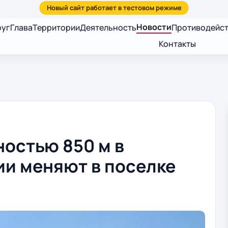
Новости
руг
Глава
Территории
Деятельность
Противодейст
Контакты
остью 850 м в
и меняют в поселке