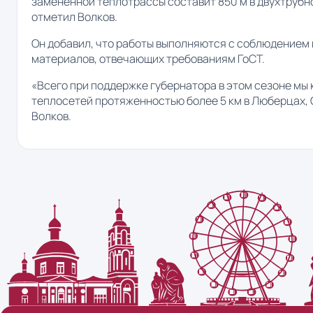
замененной теплотрассы составит 850 м в двухтрубн
отметил Волков.
Он добавил, что работы выполняются с соблюдением
материалов, отвечающих требованиям ГоСТ.
«Всего при поддержке губернатора в этом сезоне мы
теплосетей протяженностью более 5 км в Люберцах, 
Волков.