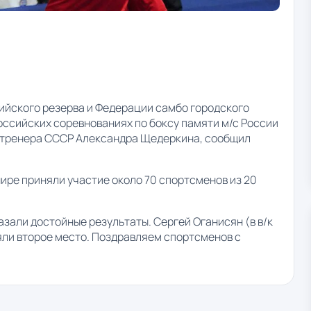
йского резерва и Федерации самбо городского
оссийских соревнованиях по боксу памяти м/с России
 тренера СССР Александра Щедеркина, сообщил
ире приняли участие около 70 спортсменов из 20
али достойные результаты. Сергей Оганисян (в в/к
аняли второе место. Поздравляем спортсменов с