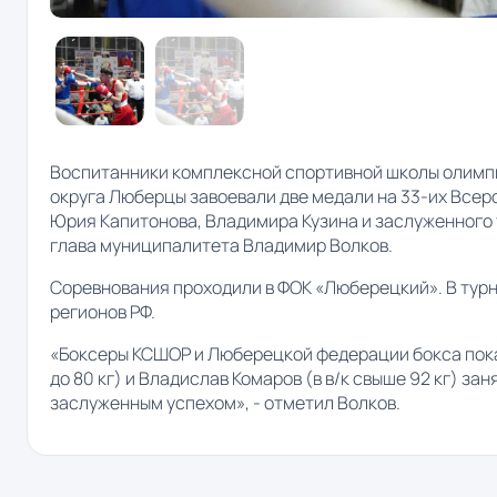
Воспитанники комплексной спортивной школы олимпи
округа Люберцы завоевали две медали на 33-их Всер
Юрия Капитонова, Владимира Кузина и заслуженного
глава муниципалитета Владимир Волков.
Соревнования проходили в ФОК «Люберецкий». В турн
регионов РФ.
«Боксеры КСШОР и Люберецкой федерации бокса показ
до 80 кг) и Владислав Комаров (в в/к свыше 92 кг) з
заслуженным успехом», - отметил Волков.