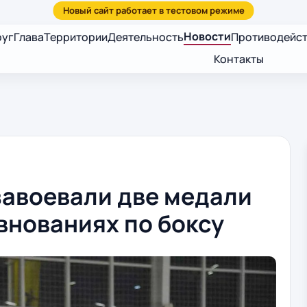
Новости
руг
Глава
Территории
Деятельность
Противодейст
Контакты
авоевали две медали
внованиях по боксу