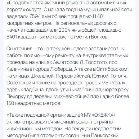
«Продолжается ямочный ремонт на автомобильных
дорогах округа. С начала года на муниципальной сети
заделали 7594 ямы общей площадью 11 401
квадратных метров. На региональных дорогах с
начала года заделали 2094 ямы общей площадью
5401 квадратных метров», - отметил Волков.
Он уточнил, что на текущей неделе запланированы
работы по ямочному ремонту на внутриквартальных
проездах на улицах Авиаторов, Л. Толстого, пос.
Калинина в городе Люберцы. А также в Октябрьском
на улицах Школьной, Первомайской, Южной, Гоголя,
Советской и также на проезде от трассы М5 «Урал»
вдоль кладбища, вдоль улицы Фабричная, через реку
Пехорку до деревни Михнево общей площадью более
150 квадратных метров.
«Также подрядной организацией МУ «ОКБЖКХ»
активно проводится ямочный ремонт струйно-
инъекционным методом. На текущей неделе этим
методом была отремонтирован 1-ый Панковский