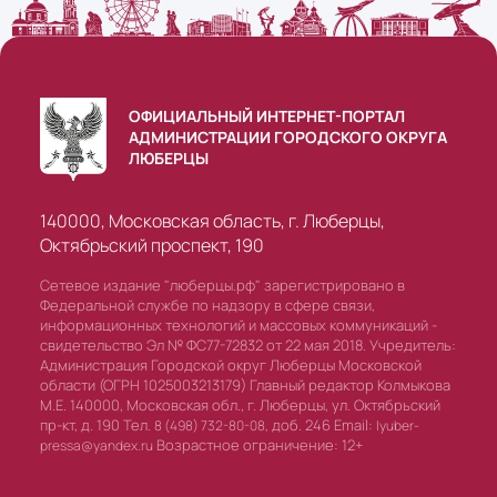
ОФИЦИАЛЬНЫЙ ИНТЕРНЕТ-ПОРТАЛ
АДМИНИСТРАЦИИ ГОРОДСКОГО ОКРУГА
ЛЮБЕРЦЫ
140000, Московская область, г. Люберцы,
Октябрьский проспект, 190
Сетевое издание "люберцы.рф" зарегистрировано в
Федеральной службе по надзору в сфере связи,
информационных технологий и массовых коммуникаций -
свидетельство Эл № ФС77-72832 от 22 мая 2018. Учредитель:
Администрация Городской округ Люберцы Московской
области (ОГРН 1025003213179) Главный редактор Колмыкова
М.Е. 140000, Московская обл., г. Люберцы, ул. Октябрьский
пр-кт, д. 190 Тел.
доб. 246 Email:
8 (498) 732-80-08,
lyuber-
Возрастное ограничение: 12+
pressa@yandex.ru