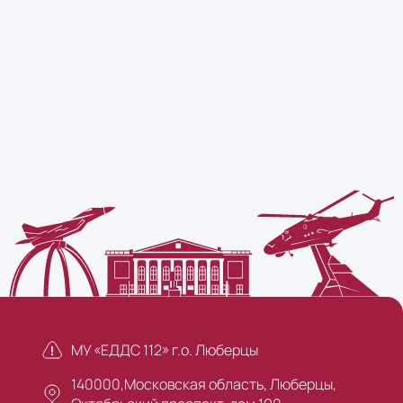
МУ «ЕДДС 112» г.о. Люберцы
140000,Московская область, Люберцы,