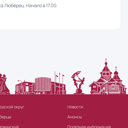
а Люберец. Начало в 17.00.
одской округ
Новости
берцы
Анонсы
ержинский
Полезная информация