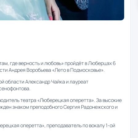
ам, где верность и любовь» пройдёт в Люберцах 6
сти Андрея Воробьева «Лето в Подмосковье».
й области Александр Чайка и лауреат
Ксенофонтова.
водитель театра «Люберецкая оперетта». За высокие
ажден знаком преподобного Сергия Радонежского и
ерецкая оперетта», преподаватель по вокалу 1-ой