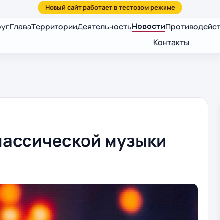
Новости
руг
Глава
Территории
Деятельность
Противодейст
Контакты
лассической музыки