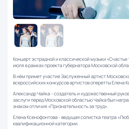
Концерт эстрадной и классической музыки «Счастье т
июля в рамках проекта губернатора Московской обла
В нём примет участие Заслуженный артист Московско
всероссийских конкурсов артистов оперетты Елена 
Александр Чайка - создатель и художественный руко
заслуги перед Московской областью Чайка был нагр
знаком отличия «Признательность за труд».
Елена Ксенофонтова - ведущая солистка театра «Люб
квалификационной категории.