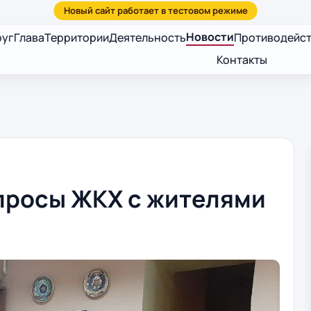
Новости
руг
Глава
Территории
Деятельность
Противодейст
Контакты
просы ЖКХ с жителями