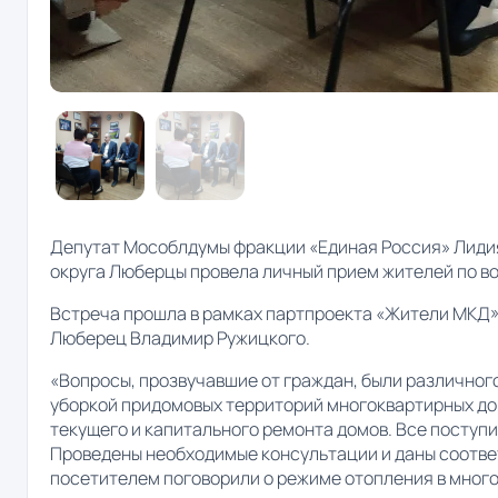
Депутат Мособлдумы фракции «Единая Россия» Лидия
округа Люберцы провела личный прием жителей по в
Встреча прошла в рамках партпроекта «Жители МКД»
Люберец Владимир Ружицкого.
«Вопросы, прозвучавшие от граждан, были различног
уборкой придомовых территорий многоквартирных дом
текущего и капитального ремонта домов. Все поступ
Проведены необходимые консультации и даны соотв
посетителем поговорили о режиме отопления в много