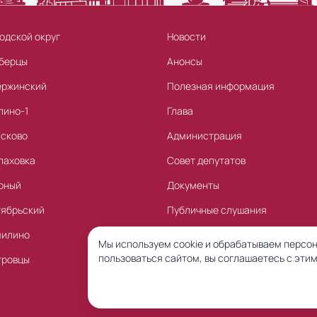
одской округ
Новости
берцы
Анонсы
ержинский
Полезная информация
лино-1
Глава
асково
Администрация
лаховка
Совет депутатов
рный
Документы
тябрьский
Публичные слушания
милино
Торги
Мы используем cookie и обрабатываем персон
пользоваться сайтом, вы соглашаетесь с этим
тровцы