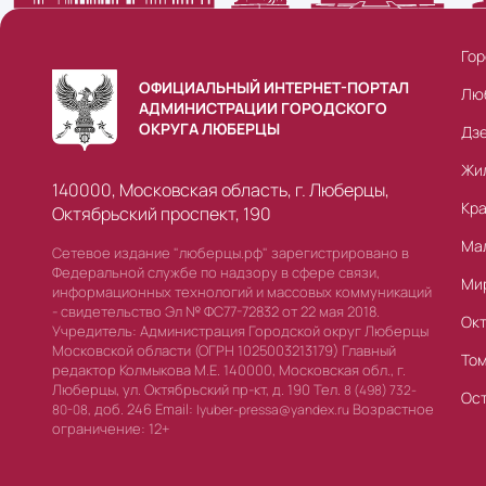
Гор
ОФИЦИАЛЬНЫЙ ИНТЕРНЕТ-ПОРТАЛ
Лю
АДМИНИСТРАЦИИ ГОРОДСКОГО
ОКРУГА ЛЮБЕРЦЫ
Дз
Жи
140000, Московская область, г. Люберцы,
Кр
Октябрьский проспект, 190
Ма
Сетевое издание "люберцы.рф" зарегистрировано в
Федеральной службе по надзору в сфере связи,
Ми
информационных технологий и массовых коммуникаций
- свидетельство Эл № ФС77-72832 от 22 мая 2018.
Ок
Учредитель: Администрация Городской округ Люберцы
Московской области (ОГРН 1025003213179) Главный
То
редактор Колмыкова М.Е. 140000, Московская обл., г.
Люберцы, ул. Октябрьский пр-кт, д. 190 Тел.
8 (498) 732-
Ос
доб. 246 Email:
Возрастное
80-08,
lyuber-pressa@yandex.ru
ограничение: 12+