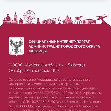
ОФИЦИАЛЬНЫЙ ИНТЕРНЕТ-ПОРТАЛ
АДМИНИСТРАЦИИ ГОРОДСКОГО ОКРУГА
ЛЮБЕРЦЫ
140000, Московская область, г. Люберцы,
Октябрьский проспект, 190
Сетевое издание "люберцы.рф" зарегистрировано в
Федеральной службе по надзору в сфере связи,
информационных технологий и массовых коммуникаций -
свидетельство Эл № ФС77-72832 от 22 мая 2018. Учредитель:
Администрация Городской округ Люберцы Московской
области (ОГРН 1025003213179) Главный редактор Колмыкова
М.Е. 140000, Московская обл., г. Люберцы, ул. Октябрьский
пр-кт, д. 190 Тел.
доб. 246 Email:
8 (498) 732-80-08,
lyuber-