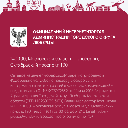
ОФИЦИАЛЬНЫЙ ИНТЕРНЕТ-ПОРТАЛ
АДМИНИСТРАЦИИ ГОРОДСКОГО ОКРУГА
ЛЮБЕРЦЫ
140000, Московская область, г. Люберцы,
Октябрьский проспект, 190
Сетевое издание "люберцы.рф" зарегистрировано в
Федеральной службе по надзору в сфере связи,
информационных технологий и массовых коммуникаций -
свидетельство Эл № ФС77-72832 от 22 мая 2018. Учредитель:
Администрация Городской округ Люберцы Московской
области (ОГРН 1025003213179) Главный редактор Колмыкова
М.Е. 140000, Московская обл., г. Люберцы, ул. Октябрьский
пр-кт, д. 190 Тел.
доб. 246 Email:
8 (498) 732-80-08,
lyuber-
Возрастное ограничение: 12+
pressa@yandex.ru