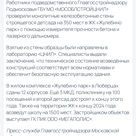
Работники подведомственного Главгосстройнадзору
Подмосковья ГБУ МО «МОСОБЛСТРОЙЦНИЛ»
проверили монолитные железобетонные стены
строящегося детсада на 350 мест в ЖК «Жулебино
парк» с помощью измерителя прочности бетона и
лазерного дальномера.
Взятые из стены образцы были направлены в
лабораторию «ЦНИЛ». Специалисты выдали
заключение, что техническое состояние возведённых
конструкций соответствует всем нормативам и
обеспечит безопасную эксплуатацию здания.
В жилом комплексе «Жулебино парк» в Люберцах
сданы 12 корпусов. Ещё 3 МКД, поликлинику на 100
посещений и второй детсад достроят к концу этого
года. Также на территории ЖК к концу 2024 года
возведут школу на 1500 мест. Застройщиком объектов
выступает ГК ПИК ООО «МЕГАПОЛИС».
Пресс-служба Главгосстройнадзора Московской