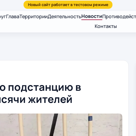
Новости
руг
Глава
Территории
Деятельность
Противодейст
Контакты
о подстанцию в
ысячи жителей