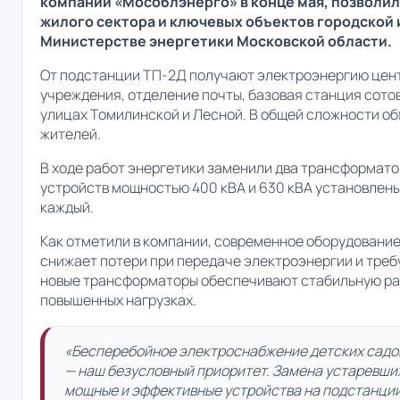
компании «Мособлэнерго» в конце мая, позволи
жилого сектора и ключевых объектов городской 
Министерстве энергетики Московской области.
От подстанции ТП-2Д получают электроэнергию цент
учреждения, отделение почты, базовая станция сотов
улицах Томилинской и Лесной. В общей сложности об
жителей.
В ходе работ энергетики заменили два трансформато
устройств мощностью 400 кВА и 630 кВА установлен
каждый.
Как отметили в компании, современное оборудовани
снижает потери при передаче электроэнергии и треб
новые трансформаторы обеспечивают стабильную ра
повышенных нагрузках.
«Бесперебойное электроснабжение детских садов
— наш безусловный приоритет. Замена устаревши
мощные и эффективные устройства на подстанции