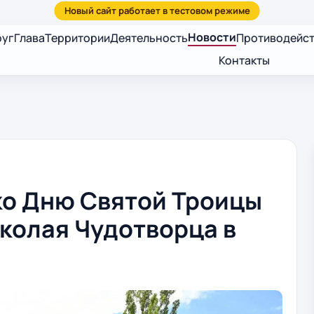
Новости
руг
Глава
Территории
Деятельность
Противодейст
Контакты
ко Дню Святой Троицы
колая Чудотворца в