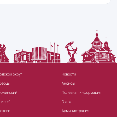
одской округ
Новости
берцы
Анонсы
ержинский
Полезная информация
лино-1
Глава
асково
Администрация