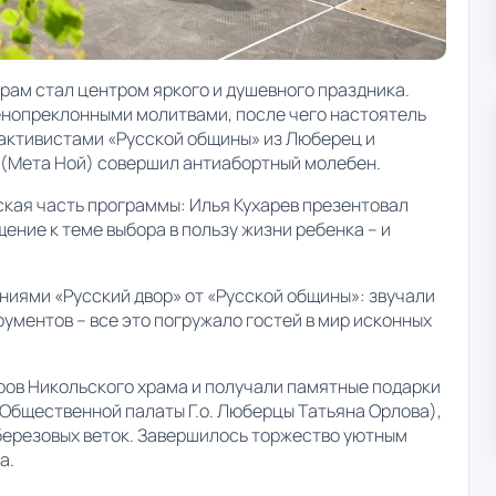
храм стал центром яркого и душевного праздника.
енопреклонными молитвами, после чего настоятель
 активистами «Русской общины» из Люберец и
(Мета Ной) совершил антиабортный молебен.
кая часть программы: Илья Кухарев презентовал
ение к теме выбора в пользу жизни ребенка – и
иями «Русский двор» от «Русской общины»: звучали
ументов – все это погружало гостей в мир исконных
еров Никольского храма и получали памятные подарки
 Общественной палаты Г.о. Люберцы Татьяна Орлова),
 березовых веток. Завершилось торжество уютным
а.