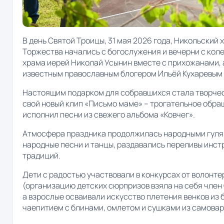
В день Святой Троицы, 31 мая 2026 года, Никольский 
Торжества начались с богослужения и вечерни с кол
храма иерей Николай Усынин вместе с прихожанами,
известным православным блогером Ильёй Кухаревым 
Настоящим подарком для собравшихся стала творчес
свой новый клип «Письмо маме» – трогательное обращ
исполнил песни из свежего альбома «Ковчег».
Атмосфера праздника продолжилась народными гулян
народные песни и танцы, раздавались переливы инстр
традиций.
Дети с радостью участвовали в конкурсах от волонт
(организацию детских сюрпризов взяла на себя член
а взрослые осваивали искусство плетения венков из
чаепитием с блинами, омлетом и сушками из самовар