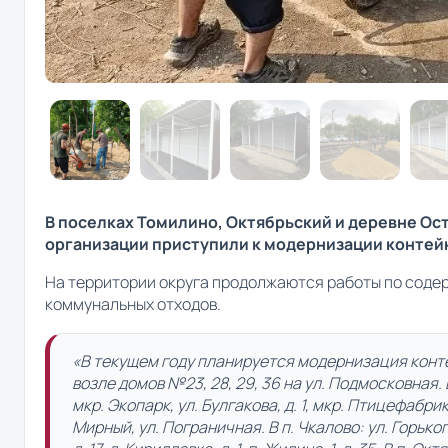
В поселках Томилино, Октябрьский и деревне О
организации приступили к модернизации контей
На территории округа продолжаются работы по соде
коммунальных отходов.
«В текущем году планируется модернизация конте
возле домов №23, 28, 29, 36 на ул. Подмосковная. В
мкр. Экопарк, ул. Булгакова, д. 1, мкр. Птицефабрика, 
Мирный, ул. Пограничная. В п. Чкалово: ул. Горького