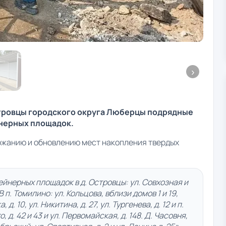
стровцы городского округа Люберцы подрядные
нерных площадок.
ржанию и обновлению мест накопления твердых
йнерных площадок в д. Островцы: ул. Совхозная и
 п. Томилино: ул. Кольцова, вблизи домов 1 и 19,
д. 10, ул. Никитина, д. 27, ул. Тургенева, д. 12 и п.
, д. 42 и 43 и ул. Первомайская, д. 148. Д. Часовня,