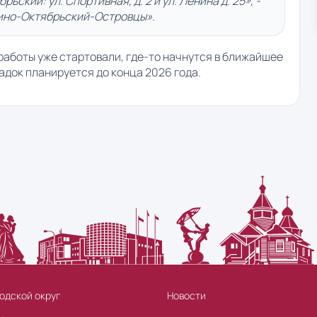
тябрьский: ул. Спортивная, д. 2 и ул. Ленина д. 25», -
ино-Октябрьский-Островцы».
работы уже стартовали, где-то начнутся в ближайшее
док планируется до конца 2026 года.
одской округ
Новости