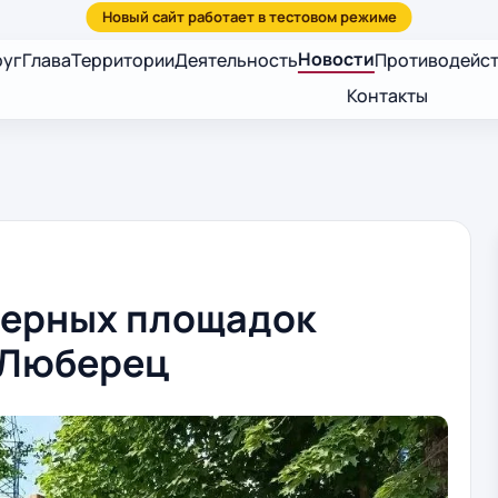
Новости
руг
Глава
Территории
Деятельность
Противодейст
Контакты
нерных площадок
 Люберец