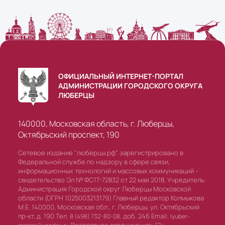
ОФИЦИАЛЬНЫЙ ИНТЕРНЕТ-ПОРТАЛ
АДМИНИСТРАЦИИ ГОРОДСКОГО ОКРУГА
ЛЮБЕРЦЫ
140000, Московская область, г. Люберцы,
Октябрьский проспект, 190
Сетевое издание "люберцы.рф" зарегистрировано в
Федеральной службе по надзору в сфере связи,
информационных технологий и массовых коммуникаций -
свидетельство Эл № ФС77-72832 от 22 мая 2018. Учредитель:
Администрация Городской округ Люберцы Московской
области (ОГРН 1025003213179) Главный редактор Колмыкова
М.Е. 140000, Московская обл., г. Люберцы, ул. Октябрьский
пр-кт, д. 190 Тел.
доб. 246 Email:
8 (498) 732-80-08,
lyuber-