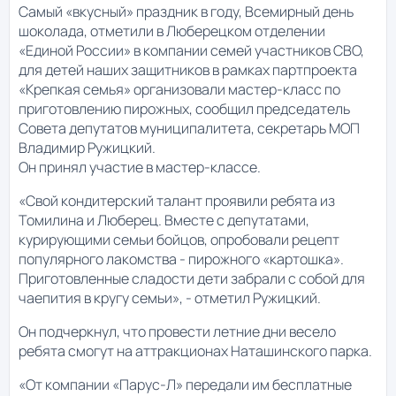
Самый «вкусный» праздник в году, Всемирный день
шоколада, отметили в Люберецком отделении
«Единой России» в компании семей участников СВО,
для детей наших защитников в рамках партпроекта
«Крепкая семья» организовали мастер-класс по
приготовлению пирожных, сообщил председатель
Совета депутатов муниципалитета, секретарь МОП
Владимир Ружицкий.
Он принял участие в мастер-классе.
«Свой кондитерский талант проявили ребята из
Томилина и Люберец. Вместе с депутатами,
курирующими семьи бойцов, опробовали рецепт
популярного лакомства - пирожного «картошка».
Приготовленные сладости дети забрали с собой для
чаепития в кругу семьи», - отметил Ружицкий.
Он подчеркнул, что провести летние дни весело
ребята смогут на аттракционах Наташинского парка.
«От компании «Парус-Л» передали им бесплатные