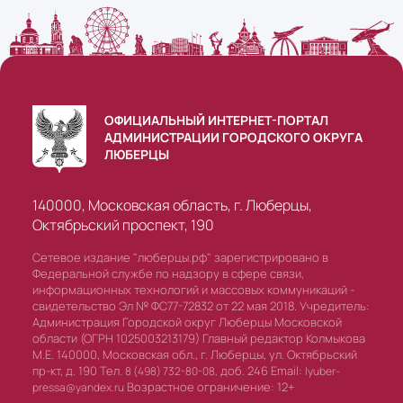
ОФИЦИАЛЬНЫЙ ИНТЕРНЕТ-ПОРТАЛ
АДМИНИСТРАЦИИ ГОРОДСКОГО ОКРУГА
ЛЮБЕРЦЫ
140000, Московская область, г. Люберцы,
Октябрьский проспект, 190
Сетевое издание "люберцы.рф" зарегистрировано в
Федеральной службе по надзору в сфере связи,
информационных технологий и массовых коммуникаций -
свидетельство Эл № ФС77-72832 от 22 мая 2018. Учредитель:
Администрация Городской округ Люберцы Московской
области (ОГРН 1025003213179) Главный редактор Колмыкова
М.Е. 140000, Московская обл., г. Люберцы, ул. Октябрьский
пр-кт, д. 190 Тел.
доб. 246 Email:
8 (498) 732-80-08,
lyuber-
Возрастное ограничение: 12+
pressa@yandex.ru