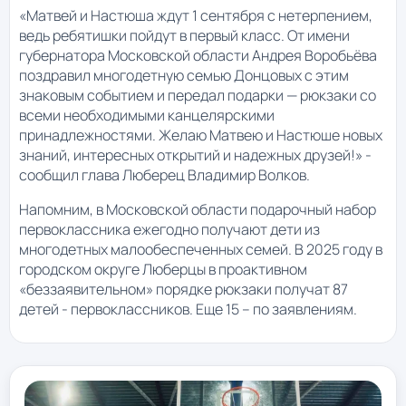
«Матвей и Настюша ждут 1 сентября с нетерпением,
ведь ребятишки пойдут в первый класс. От имени
губернатора Московской области Андрея Воробьёва
поздравил многодетную семью Донцовых с этим
знаковым событием и передал подарки — рюкзаки со
всеми необходимыми канцелярскими
принадлежностями. Желаю Матвею и Настюше новых
знаний, интересных открытий и надежных друзей!» -
сообщил глава Люберец Владимир Волков.
Напомним, в Московской области подарочный набор
первоклассника ежегодно получают дети из
многодетных малообеспеченных семей. В 2025 году в
городском округе Люберцы в проактивном
«беззаявительном» порядке рюкзаки получат 87
детей - первоклассников. Еще 15 – по заявлениям.