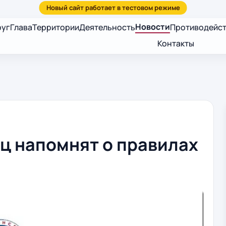
Новости
руг
Глава
Территории
Деятельность
Противодейст
Контакты
 напомнят о правилах