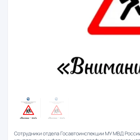
Сотрудники отдела Госавтоинспекции МУ МВД России