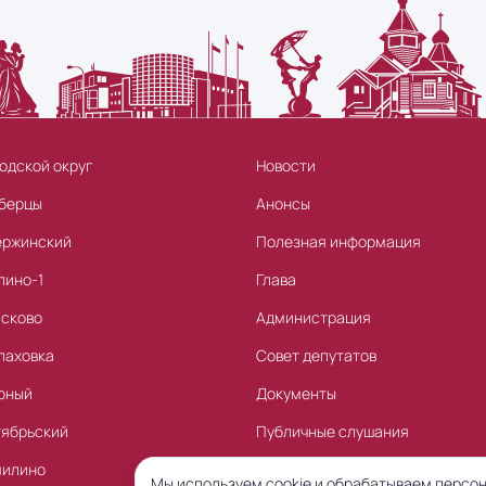
одской округ
Новости
берцы
Анонсы
ержинский
Полезная информация
лино-1
Глава
асково
Администрация
лаховка
Совет депутатов
рный
Документы
тябрьский
Публичные слушания
милино
Торги
Мы используем cookie и обрабатываем персон