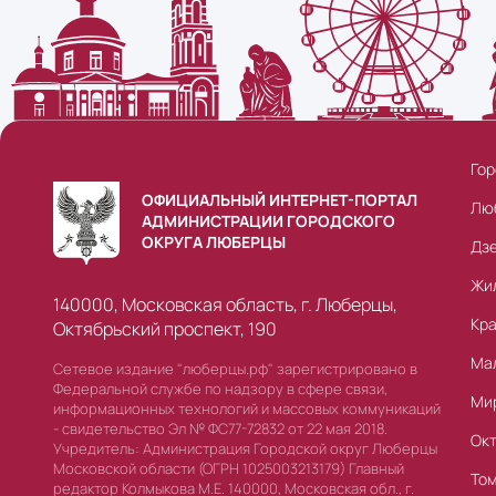
Гор
ОФИЦИАЛЬНЫЙ ИНТЕРНЕТ-ПОРТАЛ
Лю
АДМИНИСТРАЦИИ ГОРОДСКОГО
ОКРУГА ЛЮБЕРЦЫ
Дз
Жи
140000, Московская область, г. Люберцы,
Кр
Октябрьский проспект, 190
Ма
Сетевое издание "люберцы.рф" зарегистрировано в
Федеральной службе по надзору в сфере связи,
Ми
информационных технологий и массовых коммуникаций
- свидетельство Эл № ФС77-72832 от 22 мая 2018.
Ок
Учредитель: Администрация Городской округ Люберцы
Московской области (ОГРН 1025003213179) Главный
То
редактор Колмыкова М.Е. 140000, Московская обл., г.