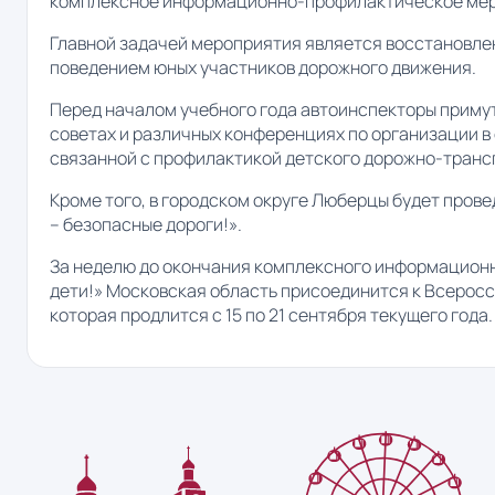
комплексное информационно-профилактическое меро
Главной задачей мероприятия является восстановлен
поведением юных участников дорожного движения.
Перед началом учебного года автоинспекторы примут
советах и различных конференциях по организации в
связанной с профилактикой детского дорожно-транс
Кроме того, в городском округе Люберцы будет пров
– безопасные дороги!».
За неделю до окончания комплексного информацион
дети!» Московская область присоединится к Всерос
которая продлится с 15 по 21 сентября текущего года.