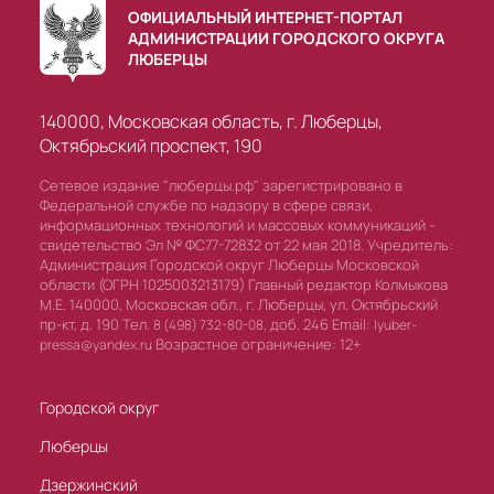
ОФИЦИАЛЬНЫЙ ИНТЕРНЕТ-ПОРТАЛ
АДМИНИСТРАЦИИ ГОРОДСКОГО ОКРУГА
ЛЮБЕРЦЫ
140000, Московская область, г. Люберцы,
Октябрьский проспект, 190
Сетевое издание "люберцы.рф" зарегистрировано в
Федеральной службе по надзору в сфере связи,
информационных технологий и массовых коммуникаций -
свидетельство Эл № ФС77-72832 от 22 мая 2018. Учредитель:
Администрация Городской округ Люберцы Московской
области (ОГРН 1025003213179) Главный редактор Колмыкова
М.Е. 140000, Московская обл., г. Люберцы, ул. Октябрьский
пр-кт, д. 190 Тел.
доб. 246 Email:
8 (498) 732-80-08,
lyuber-
Возрастное ограничение: 12+
pressa@yandex.ru
Городской округ
Люберцы
Дзержинский