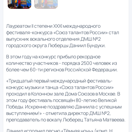
Лауреатом II степени XXXI международного
фестиваля-конкурса «Союз талантов России» стал
выпускник вокального отделения ДМШ №2
городского округа Люберцы Даниил Бундуки.
В этом году на конкурс прибыло рекордное
количество участников - порядка 2500 человек из
более чем 60-ти регионов Российской Федерации.
«Тридцатый первый международный фестиваль-
конкурс музыки и танца «Союз талантов России»
проходил в Колонном зале Дома Союзов в Москве. В
этом году фестиваль посвящён 80-летию Великой
Победы. Искренне поздравляю Даниила с успешным
выступлением!» - отметила директор ДМШ №2,
преподаватель по вокалу Люберец Татьяна Матвеева.
Даниил исполнил песню «Тёмная ночь» (комп. Н.