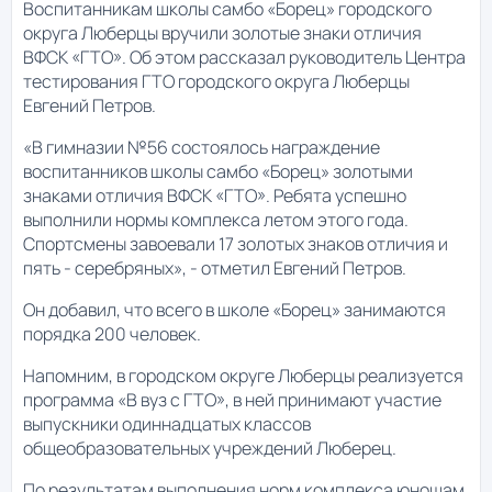
Воспитанникам школы самбо «Борец» городского
округа Люберцы вручили золотые знаки отличия
ВФСК «ГТО». Об этом рассказал руководитель Центра
тестирования ГТО городского округа Люберцы
Евгений Петров.
«В гимназии №56 состоялось награждение
воспитанников школы самбо «Борец» золотыми
знаками отличия ВФСК «ГТО». Ребята успешно
выполнили нормы комплекса летом этого года.
Спортсмены завоевали 17 золотых знаков отличия и
пять - серебряных», - отметил Евгений Петров.
Он добавил, что всего в школе «Борец» занимаются
порядка 200 человек.
Напомним, в городском округе Люберцы реализуется
программа «В вуз с ГТО», в ней принимают участие
выпускники одиннадцатых классов
общеобразовательных учреждений Люберец.
По результатам выполнения норм комплекса юношам