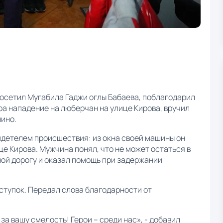
осетил Мугабила Гаджи оглы Бабаева, поблагодарил
а нападение на люберчан на улице Кирова, вручил
нино.
идетелем происшествия: из окна своей машины он
це Кирова. Мужчина понял, что не может остаться в
ной дорогу и оказал помощь при задержании
ступок. Передал слова благодарности от
а вашу смелость! Герои – среди нас», - добавил