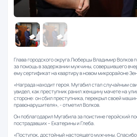
Глава городского округа Люберцы Владимир Волков п
за помощь в задержании мужчины, совершившего вчер
ему сертификат на квартиру в новом микрорайоне Зе
«Награда находит героя. Мугабил стал случайным св
увидел, как преступник ранил женщину мачете на ули
стороне: он сбил преступника, перекрыл своей маши
правонарушителя», - отметил Волков.
Он поблагодарил Мугабила за поистине геройский по
пострадавших – Екатерины и Глеба.
«Поступок, достойный настоящего мужчины. Спасибо з