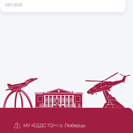
09.11.2023
МУ «ЕДДС 112» г.о. Люберцы