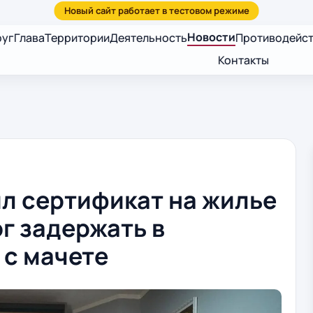
Новости
руг
Глава
Территории
Деятельность
Противодейст
Контакты
л сертификат на жилье
г задержать в
 с мачете