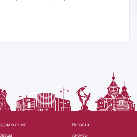
одской округ
Новости
берцы
Анонсы