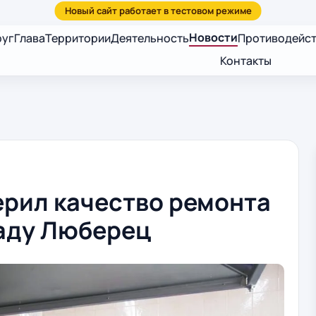
Новости
руг
Глава
Территории
Деятельность
Противодейст
Контакты
ерил качество ремонта
саду Люберец