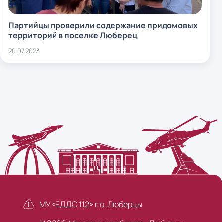
Партийцы проверили содержание придомовых
территорий в поселке Люберец
20.07.2023
МУ «ЕДДС 112» г.о. Люберцы