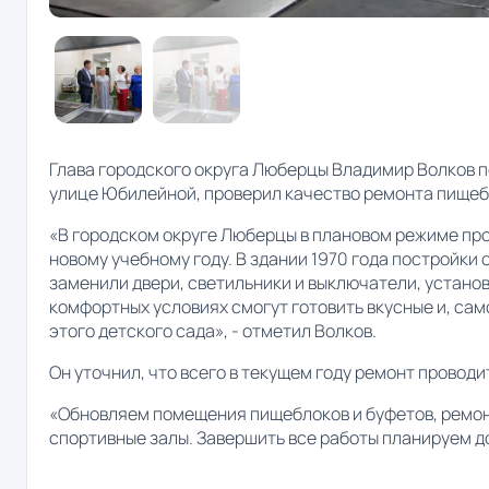
Глава городского округа Люберцы Владимир Волков 
улице Юбилейной, проверил качество ремонта пищеб
«В городском округе Люберцы в плановом режиме пр
новому учебному году. В здании 1970 года постройки 
заменили двери, светильники и выключатели, установ
комфортных условиях смогут готовить вкусные и, сам
этого детского сада», - отметил Волков.
Он уточнил, что всего в текущем году ремонт провод
«Обновляем помещения пищеблоков и буфетов, ремон
спортивные залы. Завершить все работы планируем до