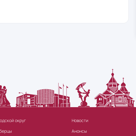
одской округ
Новости
берцы
Анонсы