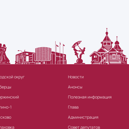
одской округ
Новости
берцы
Анонсы
ержинский
Полезная информация
лино-1
Глава
асково
Администрация
лаховка
Совет депутатов