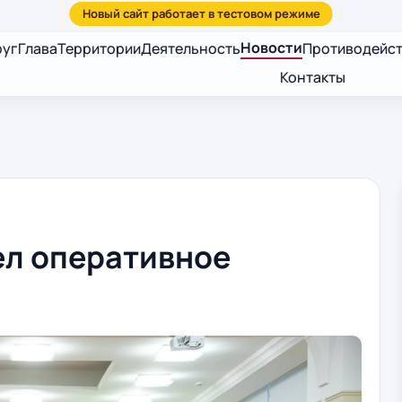
Новости
руг
Глава
Территории
Деятельность
Противодейст
Контакты
ел оперативное