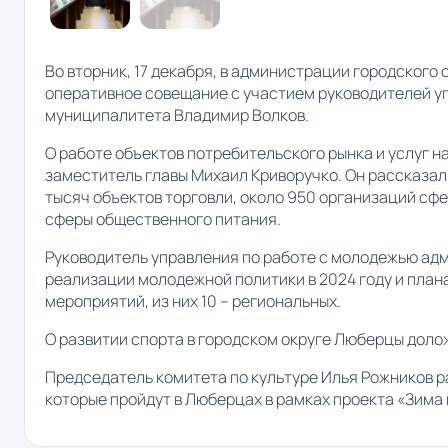
Во вторник, 17 декабря, в администрации городског
оперативное совещание с участием руководителей уп
муниципалитета Владимир Волков.
О работе объектов потребительского рынка и услуг 
заместитель главы Михаил Криворучко. Он рассказал,
тысяч объектов торговли, около 950 организаций сф
сферы общественного питания.
Руководитель управления по работе с молодежью ад
реализации молодежной политики в 2024 году и плана
мероприятий, из них 10 – региональных.
О развитии спорта в городском округе Люберцы дол
Председатель комитета по культуре Илья Рожников р
которые пройдут в Люберцах в рамках проекта «Зима 