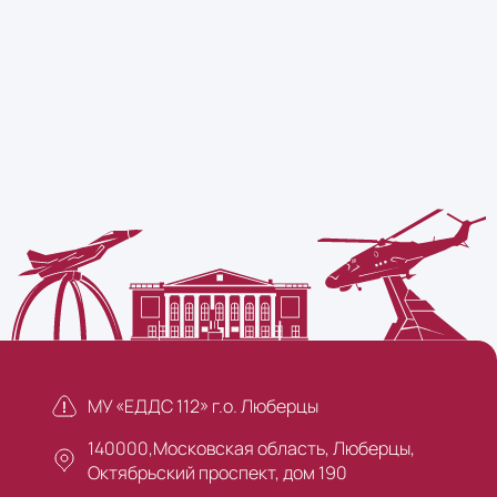
МУ «ЕДДС 112» г.о. Люберцы
140000,Московская область, Люберцы,
Октябрьский проспект, дом 190