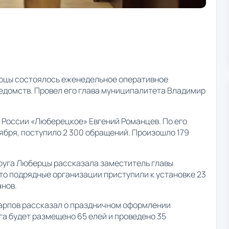
ерцы состоялось еженедельное оперативное
едомств. Провел его глава муниципалитета Владимир
России «Люберецкое» Евгений Романцев. По его
ноября, поступило 2 300 обращений. Произошло 179
руга Люберцы рассказала заместитель главы
о подрядные организации приступили к установке 23
анов.
Карпов рассказал о праздничном оформлении
уга будет размещено 65 елей и проведено 35