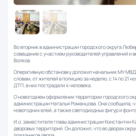
Во вторник в администрации городского округа Люб
совещание с участием руководителей управлений и в
Волков.
Оперативную обстановку доложил начальник МУ МВД 
словам, от жителей в полицию за неделю, с 14 по 21 
ДТП, в них пострадали 4 человека.
О новогоднем оформлении территории городского ок
администрации Наталья Романцова. Она сообщила, чт
новогодних елей, а также светодиодных фигур и фонт
И.о. заместителя главы администрации Константин 
дворовых территорий. Он доложил, что во дворах окр
праздников двора.