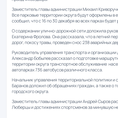
Заместитель главы администрации Михаил Криворучко
Все парковые территории округа будут оформлены в 
сообщил, что с 16 по 30 декабря во всех парках буде
О содержании улично-дорожной сети доложила руко
Екатерина Фролова. Она рассказала, что в летний пе
дорог, покосу травы, проведен снос 238 аварийных де
Руководитель управления транспорта и организации
Александр Бобылев рассказал о подготовке маршрутн
территории округа транспортное обслуживание насел
автопарках 736 автобусов различного класса.
Начальник управления территориальной политики и
Баранов доложил об обращениях граждан, а также о т
городского округа.
Заместитель главы администрации Андрей Сыров расс
Люберцы и достижениях спортсменов за минувшую 