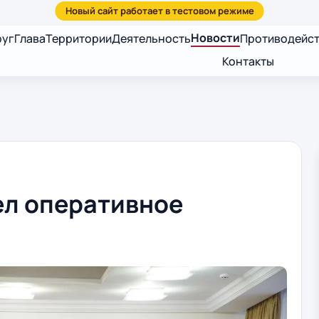
Новости
руг
Глава
Территории
Деятельность
Противодейст
Контакты
ел оперативное