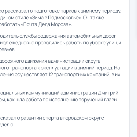
 рассказал о подготовке парков к зимнему периоду.
едином стиле «Зима в Подмосковье». Он также
т работать «Почта Деда Мороза».
водитель службы содержания автомобильных дорог
риод ежедневно проводились работы по уборке улиц и
ревьев.
 дорожного движения администрации округа
ого транспорта к эксплуатации в зимний период. На
ения осуществляет 12 транспортных компаний, в их
 социальных коммуникаций администрации Дмитрий
ом, как шла работа по исполнению поручений главы
казал о развитии спорта в городском округе
неделю.