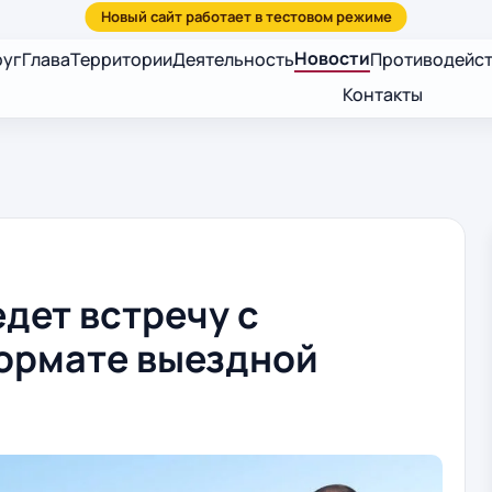
Новости
руг
Глава
Территории
Деятельность
Противодейст
Контакты
дет встречу с
ормате выездной