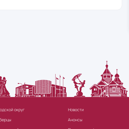
одской округ
Новости
берцы
Анонсы