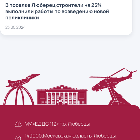
В поселке Люберец строители на 25%
выполнили работы по возведению новой
поликлиники
23.05.2024
МУ «ЕДДС 112» г.о. Люберцы
140000,Московская область, Люберцы,