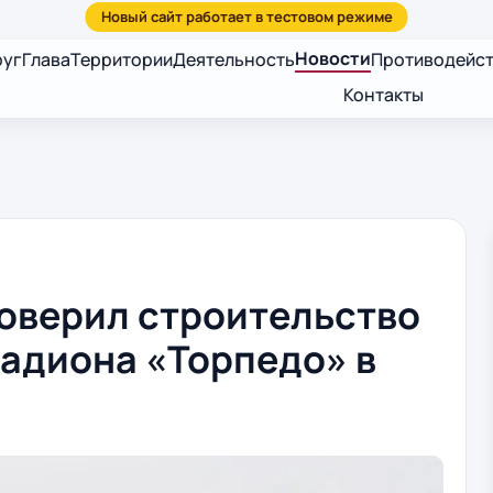
Новости
руг
Глава
Территории
Деятельность
Противодейст
Контакты
оверил строительство
тадиона «Торпедо» в