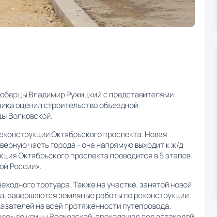
Люберцы Владимир Ружицкий с представителями
ика оценил строительство объездной
цы Волковской.
реконструкции Октябрьского проспекта. Новая
ерную часть города - она напрямую выходит к ж/д
кция Октябрьского проспекта проводится в 5 этапов.
ой России».
еходного тротуара. Также на участке, занятой новой
да, завершаются земляные работы по реконструкции
азателей на всей протяженности путепровода.
до» до улицы Волковской, проходящая под эстакадой