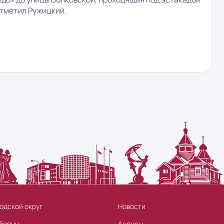
отметил Ружицкий.
одской округ
Новости
берцы
Анонсы