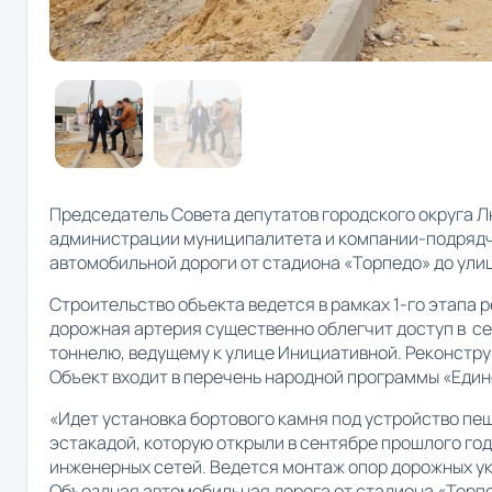
Председатель Совета депутатов городского округа 
администрации муниципалитета и компании-подрядч
автомобильной дороги от стадиона «Торпедо» до ули
Строительство объекта ведется в рамках 1-го этапа 
дорожная артерия существенно облегчит доступ в сев
тоннелю, ведущему к улице Инициативной. Реконстру
Объект входит в перечень народной программы «Един
«Идет установка бортового камня под устройство пеш
эстакадой, которую открыли в сентябре прошлого го
инженерных сетей. Ведется монтаж опор дорожных ук
Объездная автомобильная дорога от стадиона «Торпе