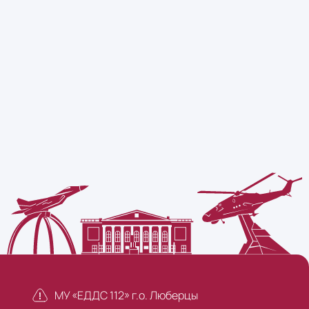
МУ «ЕДДС 112» г.о. Люберцы