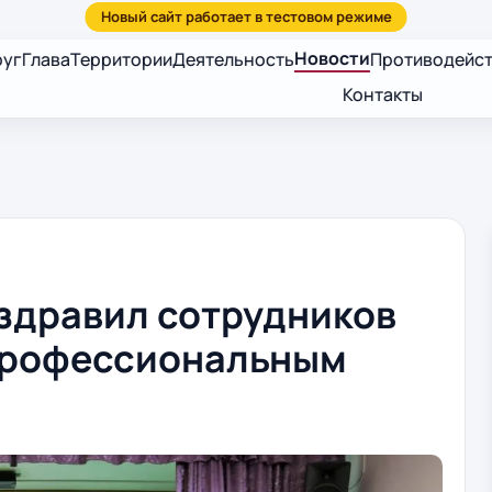
Новости
руг
Глава
Территории
Деятельность
Противодейст
Контакты
здравил сотрудников
профессиональным