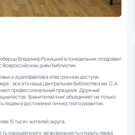
Люберцы Владимир Ружицкий в понедельник поздравил
а с Всероссийским днём библиотек.
овых и аудиофайлов в электронном доступе,
а - все это наша Центральная библиотека им. С. А.
мечают профессиональный праздник. Дружный
ециалистов. Хранителей книг объединяет не только
ать людям в достижении личностного развития,
лее 15 тысяч жителей округа.
сть хорошей книги, её возможность открыть перед