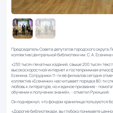
Председатель Совета депутатов городского округа 
коллектив Центральной библиотеки им. С. А. Есенин
«230 тысяч печатных изданий, свыше 200 тысяч текст
высокоскоростной интернет и гостеприимная атмосфер
Есенина. Сотрудники 11-ти её филиалов сегодня от
коллектив «Есенинки» насчитывает порядка 80-ти сп
любовь к литературе, но и единое призвание - помог
обучении и получении знаний», - отметил Ружицкий.
Он подчеркнул, что фондом хранилища пользуются бо
«Дорогие библиотекари, вы глубоко понимаете ценно