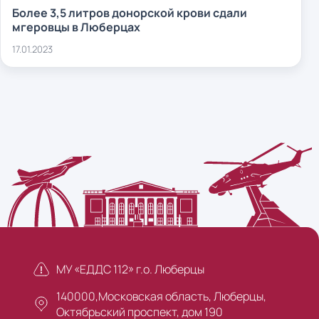
Более 3,5 литров донорской крови сдали
мгеровцы в Люберцах
17.01.2023
МУ «ЕДДС 112» г.о. Люберцы
140000,Московская область, Люберцы,
Октябрьский проспект, дом 190