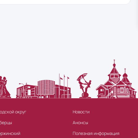
одской округ
Новости
берцы
Анонсы
ержинский
Полезная информация