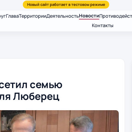
Новости
руг
Глава
Территории
Деятельность
Противодейст
Контакты
сетил семью
ля Люберец