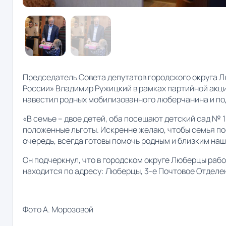
Председатель Совета депутатов городского округа 
России» Владимир Ружицкий в рамках партийной акц
навестил родных мобилизованного люберчанина и по
«В семье – двое детей, оба посещают детский сад №
положенные льготы. Искренне желаю, чтобы семья по
очередь, всегда готовы помочь родным и близким наш
Он подчеркнул, что в городском округе Люберцы раб
находится по адресу: Люберцы, 3-е Почтовое Отделе
Фото А. Морозовой