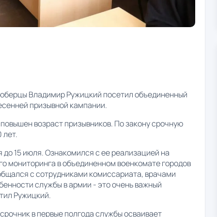
 Люберцы Владимир Ружицкий посетил объединенный
 весенней призывной кампании.
- повышен возраст призывников. По закону срочную
 лет.
 до 15 июля. Ознакомился с ее реализацией на
ого мониторинга в объединенном военкомате городов
общался с сотрудниками комиссариата, врачами
енности службы в армии - это очень важный
тил Ружицкий.
-срочник в первые полгода службы осваивает