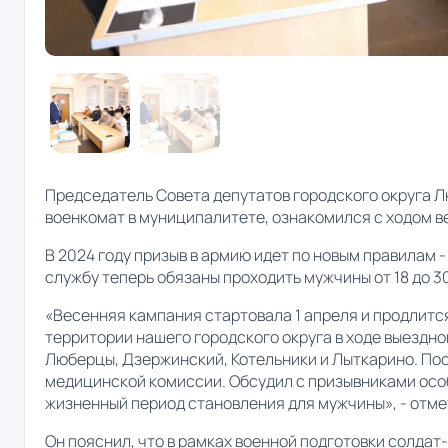
Председатель Совета депутатов городского округа
военкомат в муниципалитете, ознакомился с ходом
В 2024 году призыв в армию идет по новым правилам 
службу теперь обязаны проходить мужчины от 18 до 30
«Весенняя кампания стартовала 1 апреля и продлится
территории нашего городского округа в ходе выездн
Люберцы, Дзержинский, Котельники и Лыткарино. По
медицинской комиссии. Обсудил с призывниками особ
жизненный период становления для мужчины», - отме
Он пояснил, что в рамках военной подготовки солдат