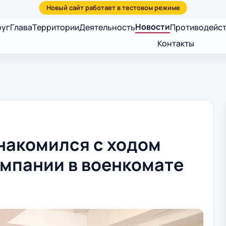
Новости
руг
Глава
Территории
Деятельность
Противодейст
Контакты
накомился с ходом
мпании в военкомате