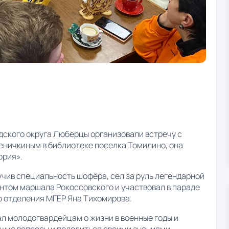
дского округа Люберцы организовали встречу с
ничкиным в библиотеке поселка Томилино, она
ория».
учив специальность шофёра, сел за руль легендарной
нтом маршала Рокоссовского и участвовал в параде
го отделения МГЕР Яна Тихомирова.
ал молодогвардейцам о жизни в военные годы и
щие вопросы и поделиться своими знаниями.