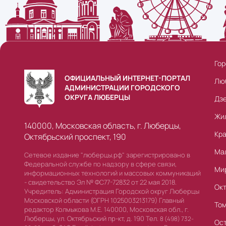
Гор
ОФИЦИАЛЬНЫЙ ИНТЕРНЕТ-ПОРТАЛ
Лю
АДМИНИСТРАЦИИ ГОРОДСКОГО
ОКРУГА ЛЮБЕРЦЫ
Дз
Жи
140000, Московская область, г. Люберцы,
Кр
Октябрьский проспект, 190
Ма
Сетевое издание "люберцы.рф" зарегистрировано в
Федеральной службе по надзору в сфере связи,
Ми
информационных технологий и массовых коммуникаций
- свидетельство Эл № ФС77-72832 от 22 мая 2018.
Ок
Учредитель: Администрация Городской округ Люберцы
Московской области (ОГРН 1025003213179) Главный
То
редактор Колмыкова М.Е. 140000, Московская обл., г.
Люберцы, ул. Октябрьский пр-кт, д. 190 Тел.
8 (498) 732-
Ос