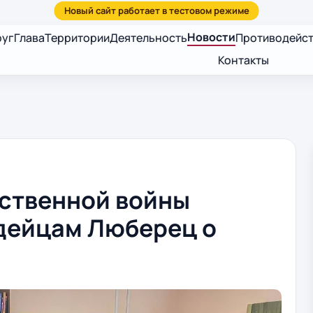
Новости
руг
Глава
Территории
Деятельность
Противодейст
Контакты
ественной войны
дейцам Люберец о