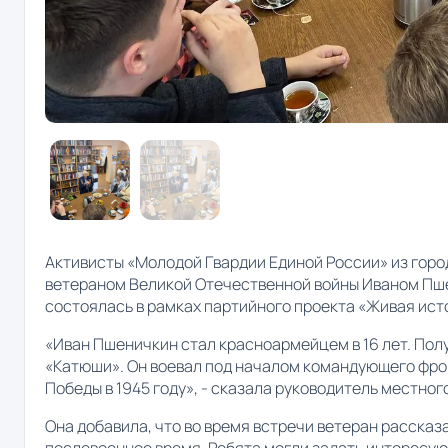
Активисты «Молодой Гвардии Единой России» из горо
ветераном Великой Отечественной войны Иваном Пше
состоялась в рамках партийного проекта «Живая ист
«Иван Пшеничкин стал красноармейцем в 16 лет. Пол
«Катюши». Он воевал под началом командующего фро
Победы в 1945 году», - сказала руководитель местно
Она добавила, что во время встречи ветеран рассказ
послевоенное время. Ребята могли задать интересую