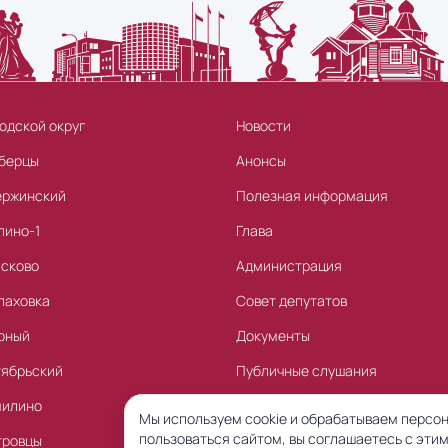
одской округ
Новости
берцы
Анонсы
ержинский
Полезная информация
лино-1
Глава
асково
Администрация
лаховка
Совет депутатов
рный
Документы
тябрьский
Публичные слушания
милино
Торги
Мы используем cookie и обрабатываем персон
пользоваться сайтом, вы соглашаетесь с этим
тровцы