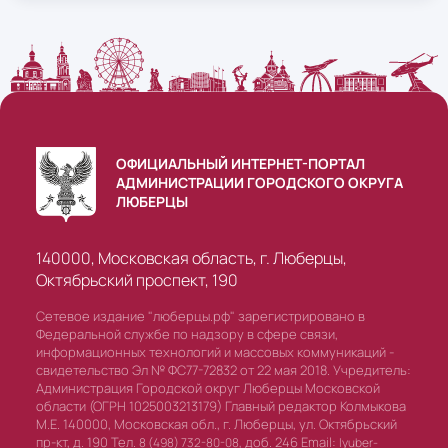
ОФИЦИАЛЬНЫЙ ИНТЕРНЕТ-ПОРТАЛ
АДМИНИСТРАЦИИ ГОРОДСКОГО ОКРУГА
ЛЮБЕРЦЫ
140000, Московская область, г. Люберцы,
Октябрьский проспект, 190
Сетевое издание "люберцы.рф" зарегистрировано в
Федеральной службе по надзору в сфере связи,
информационных технологий и массовых коммуникаций -
свидетельство Эл № ФС77-72832 от 22 мая 2018. Учредитель:
Администрация Городской округ Люберцы Московской
области (ОГРН 1025003213179) Главный редактор Колмыкова
М.Е. 140000, Московская обл., г. Люберцы, ул. Октябрьский
пр-кт, д. 190 Тел.
доб. 246 Email:
8 (498) 732-80-08,
lyuber-