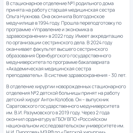
В стационарное отделение №1 родильного дома
принята на работу старшая медицинская сестра
Ольга Нужнова. Она окончила Волгодонское
медучилище в 1994 году. Прошла переподготовку по
программе «Управление и экономика в
здравоохранении» в 2022 году. Имеет аккредитацию
по организации сестринского дела. В 2024 году
оканчивает факультет высшего сестринского
образования Оренбургского государственного
медуниверситета по программе бакалавриата
«Академическая медицинская сестра
преподаватель». В системе здравоохранения - 30 лет.
В отделение хирургии новорожденных стационарного
отделения №2 детской больницы принят на работу
детский хирург Антон Колобов. Он – выпускник
Саратовского государственного медуниверситета
им. В.И. Разумовского в 2019 году. Через 2 года
окончил ординатуру в ГБОУ ВПО «Российском
национальном исследовательском университете им.
Н.И. Пирогова» МЗ РФ по «Детской хирургии».