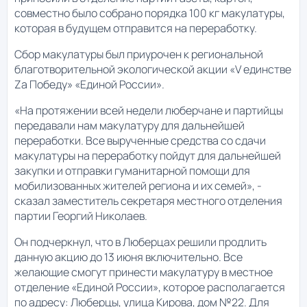
совместно было собрано порядка 100 кг макулатуры,
которая в будущем отправится на переработку.
Сбор макулатуры был приурочен к региональной
благотворительной экологической акции «V единстве
Zа Победу» «Единой России».
«На протяжении всей недели люберчане и партийцы
передавали нам макулатуру для дальнейшей
переработки. Все вырученные средства со сдачи
макулатуры на переработку пойдут для дальнейшей
закупки и отправки гуманитарной помощи для
мобилизованных жителей региона и их семей», -
сказал заместитель секретаря местного отделения
партии Георгий Николаев.
Он подчеркнул, что в Люберцах решили продлить
данную акцию до 13 июня включительно. Все
желающие смогут принести макулатуру в местное
отделение «Единой России», которое располагается
по адресу: Люберцы, улица Кирова, дом №22. Для