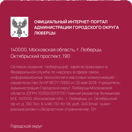
ОФИЦИАЛЬНЫЙ ИНТЕРНЕТ-ПОРТАЛ
АДМИНИСТРАЦИИ ГОРОДСКОГО ОКРУГА
ЛЮБЕРЦЫ
140000, Московская область, г. Люберцы,
Октябрьский проспект, 190
Сетевое издание "люберцы.рф" зарегистрировано в
Федеральной службе по надзору в сфере связи,
информационных технологий и массовых коммуникаций -
свидетельство Эл № ФС77-72832 от 22 мая 2018. Учредитель:
Администрация Городской округ Люберцы Московской
области (ОГРН 1025003213179) Главный редактор Колмыкова
М.Е. 140000, Московская обл., г. Люберцы, ул. Октябрьский
пр-кт, д. 190 Тел.
доб. 246 Email:
8 (498) 732-80-08,
lyuber-
Возрастное ограничение: 12+
pressa@yandex.ru
Городской округ