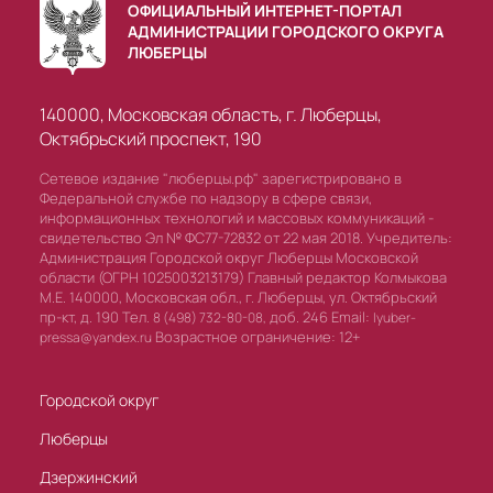
ОФИЦИАЛЬНЫЙ ИНТЕРНЕТ-ПОРТАЛ
АДМИНИСТРАЦИИ ГОРОДСКОГО ОКРУГА
ЛЮБЕРЦЫ
140000, Московская область, г. Люберцы,
Октябрьский проспект, 190
Сетевое издание "люберцы.рф" зарегистрировано в
Федеральной службе по надзору в сфере связи,
информационных технологий и массовых коммуникаций -
свидетельство Эл № ФС77-72832 от 22 мая 2018. Учредитель:
Администрация Городской округ Люберцы Московской
области (ОГРН 1025003213179) Главный редактор Колмыкова
М.Е. 140000, Московская обл., г. Люберцы, ул. Октябрьский
пр-кт, д. 190 Тел.
доб. 246 Email:
8 (498) 732-80-08,
lyuber-
Возрастное ограничение: 12+
pressa@yandex.ru
Городской округ
Люберцы
Дзержинский