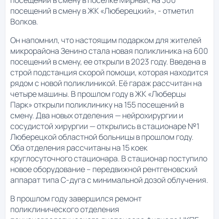
посещений в смену в ЖК «Люберецкий», - отметил
Волков.
Он напомнил, что настоящим подарком для жителей
микрорайона Зенино стала новая поликлиника на 600
посещений в смену, ее открыли в 2023 году. Введена в
строй подстанция скорой помощи, которая находится
рядом с новой поликлиникой. Её гараж рассчитан на
четыре машины. В прошлом году в ЖК «Люберцы
Парк» открыли поликлинику на 155 посещений в
смену. Два новых отделения — нейрохирургии и
сосудистой хирургии — открылись в стационаре №1
Люберецкой областной больницы в прошлом году.
Оба отделения рассчитаны на 15 коек
круглосуточного стационара. В стационар поступило
новое оборудование – передвижной рентгеновский
аппарат типа С-дуга с минимальной дозой облучения.
В прошлом году завершился ремонт
поликлинического отделения