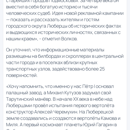
старейших городов Подмосковья. За четыре века он
вместил в себя богатую историю и тысячи
человеческих судеб. Идея новой рекламной кампании
— показать и рассказать жителям и гостям
городского округа Люберцы об исторических фактах
и выдающихся исторических личностях, связанных с
нашим краем», - отметил Волков.
Он уточнил, что информационные материалы
размещены на билбордах и скроллерах в центральной
части города и в поселках вблизи крупных
транспортных узлов, задействовано более 25
поверхностей.
«Хочу напомнить, что именно у нас Пётр I основал
палашный завод, а Михаил Кутузов задумал свой
Тарутинский манёвр. В начале ХХ века в небе над
Люберцами провёл испытания первого вертолёта
конструктор Алексей Черемухин. На Люберецкой
земле создавались и создаются вертолёты Камова и
Миля. А первый космонавт планеты Юрий Гагарин в