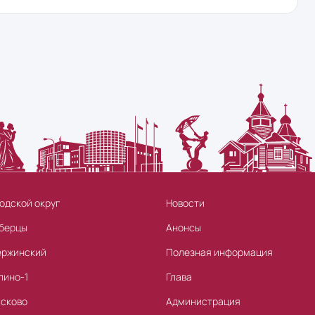
одской округ
Новости
берцы
Анонсы
ержинский
Полезная информация
лино-1
Глава
асково
Администрация