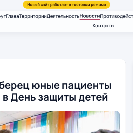
Новости
руг
Глава
Территории
Деятельность
Противодейст
Контакты
юберец юные пациенты
 в День защиты детей