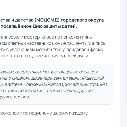
ства и детства (МОЦОМД) городского округа
 посвящённое Дню защиты детей.
ганизовали мастер-класс по лепке из глины
твом опытных наставников юные пациенты учились
ти с увлечением месили глину, придавали форму
ая в каждое изделие частичку своей души.
своими создателями. Но настоящим итогом дня
шина ожидания, до вечера звучал звонкий детский
ишь в аптеке. Сердечно благодарим администрацию
изации мероприятия, а также наших друзей-
едучреждения.
ороженое и по надувному шарику каждому