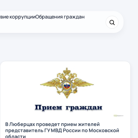
вие коррупции
Обращения граждан
×
Найти
В Люберцах проведет прием жителей
представитель ГУ МВД России по Московской
области