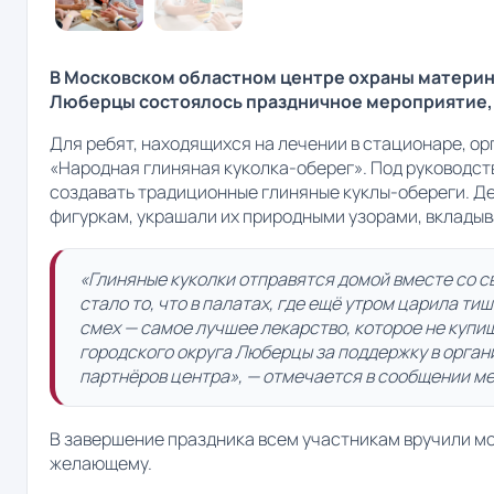
В Московском областном центре охраны материн
Люберцы состоялось праздничное мероприятие,
Для ребят, находящихся на лечении в стационаре, ор
«Народная глиняная куколка-оберег». Под руководс
создавать традиционные глиняные куклы-обереги. Де
фигуркам, украшали их природными узорами, вкладыв
«Глиняные куколки отправятся домой вместе со 
стало то, что в палатах, где ещё утром царила ти
смех — самое лучшее лекарство, которое не куп
городского округа Люберцы за поддержку в орган
партнёров центра», — отмечается в сообщении м
В завершение праздника всем участникам вручили м
желающему.