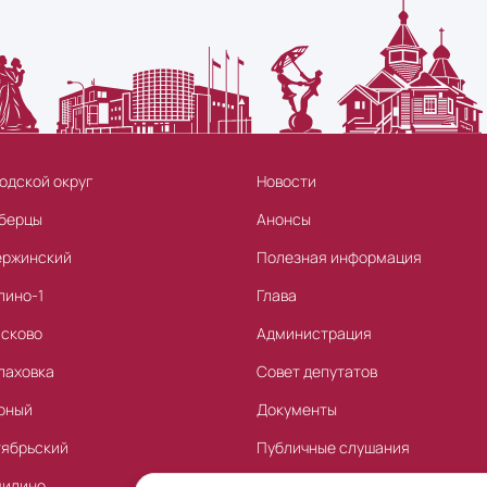
одской округ
Новости
берцы
Анонсы
ержинский
Полезная информация
лино-1
Глава
асково
Администрация
лаховка
Совет депутатов
рный
Документы
тябрьский
Публичные слушания
милино
Торги