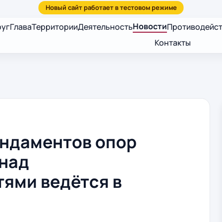
Новости
руг
Глава
Территории
Деятельность
Противодейст
Контакты
ундаментов опор
 над
ями ведётся в