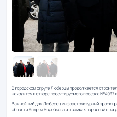
В городском округе Люберцы продолжается строител
находится в створе проектируемого проезда №4037 и
Важнейший для Люберец инфраструктурный проект р
области Андрея Воробьёва и в рамках народной прог