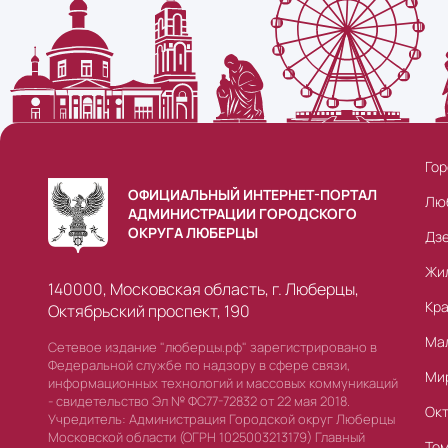
Гор
ОФИЦИАЛЬНЫЙ ИНТЕРНЕТ-ПОРТАЛ
Лю
АДМИНИСТРАЦИИ ГОРОДСКОГО
ОКРУГА ЛЮБЕРЦЫ
Дз
Жи
140000, Московская область, г. Люберцы,
Кр
Октябрьский проспект, 190
Ма
Сетевое издание "люберцы.рф" зарегистрировано в
Федеральной службе по надзору в сфере связи,
Ми
информационных технологий и массовых коммуникаций
- свидетельство Эл № ФС77-72832 от 22 мая 2018.
Ок
Учредитель: Администрация Городской округ Люберцы
Московской области (ОГРН 1025003213179) Главный
То