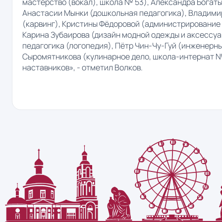
мастерство (вокал), школа № 53), Александра Богат
Анастасии Мынки (дошкольная педагогика), Владими
(карвинг), Кристины Фëдоровой (администрирование 
Карина Зубаирова (дизайн модной одежды и аксессуа
педагогика (логопедия), Пëтр Чин-Чу-Гуй (инженерн
Сыромятникова (кулинарное дело, школа-интернат №3
наставников», - отметил Волков.