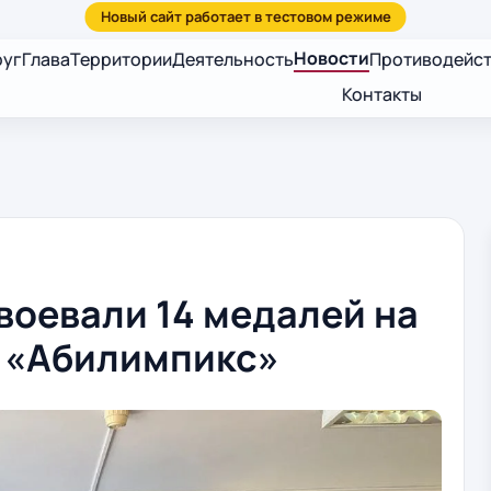
Новости
руг
Глава
Территории
Деятельность
Противодейст
Контакты
воевали 14 медалей на
 «Абилимпикс»