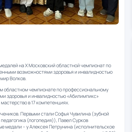
 медалей на X Московский областной чемпионат по
ченными возможностями здоровья и инвалидностью
имир Волков.
ком областном чемпионате по профессиональному
ми здоровья и инвалидностью «Абилимпикс»
 мастерство в 17 компетенциях.
учеников. Первыми стали Софья Чувилина (зубной
 педагогика (логопедия)), Павел Сурков
ые медали – у Алексея Петрунина (исполнительское