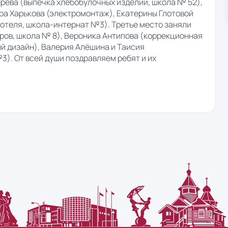
ырева (выпечка хлебобулочных изделий, школа № 52),
ра Харькова (электромонтаж), Екатерины Глотовой
отеля, школа-интернат №3). Третье место заняли
ров, школа № 8), Вероника Антипова (коррекционная
ый дизайн), Валерия Алëшина и Таисия
). От всей души поздравляем ребят и их