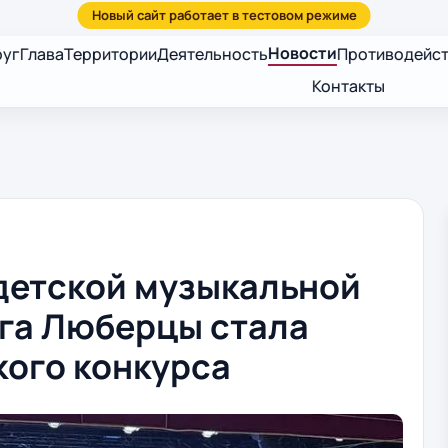
Новости
руг
Глава
Территории
Деятельность
Противодейст
Контакты
детской музыкальной
уга Люберцы стала
кого конкурса