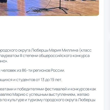
ородского округа Люберцы Мария Миллина (класс
ауреатом III степени общероссийского конкурса
но».
 человек из 86-ти регионов России.
ихся и студентов от 13 до 19 лет.
атами и победителями фестивалей и конкурсов как
дравляю Марию с успешным выступлением, желаю
а по культуре и туризму городского округа Люберцы