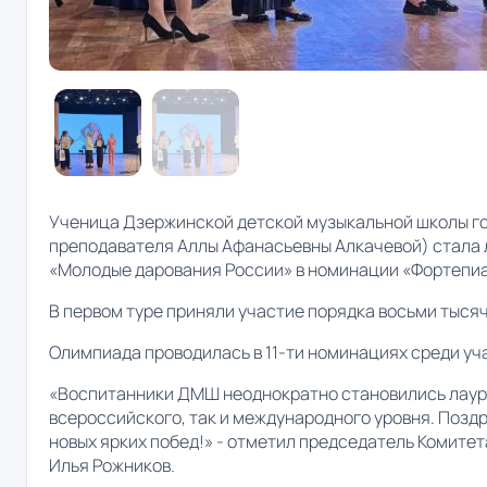
Ученица Дзержинской детской музыкальной школы г
преподавателя Аллы Афанасьевны Алкачевой) стала л
«Молодые дарования России» в номинации «Фортепиа
В первом туре приняли участие порядка восьми тысяч
Олимпиада проводилась в 11-ти номинациях среди учащ
«Воспитанники ДМШ неоднократно становились лауре
всероссийского, так и международного уровня. Поз
новых ярких побед!» - отметил председатель Комитет
Илья Рожников.