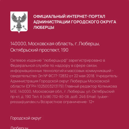
ОФИЦИАЛЬНЫЙ ИНТЕРНЕТ-ПОРТАЛ
АДМИНИСТРАЦИИ ГОРОДСКОГО ОКРУГА
ЛЮБЕРЦЫ
140000, Московская область, г. Люберцы,
Октябрьский проспект, 190
Сетевое издание "люберцы.рф" зарегистрировано в
Федеральной службе по надзору в сфере связи,
информационных технологий и массовых коммуникаций -
свидетельство Эл № ФС77-72832 от 22 мая 2018. Учредитель:
Администрация Городской округ Люберцы Московской
области (ОГРН 1025003213179) Главный редактор Колмыкова
М.Е. 140000, Московская обл., г. Люберцы, ул. Октябрьский
пр-кт, д. 190 Тел.
доб. 246 Email:
8 (498) 732-80-08,
lyuber-
Возрастное ограничение: 12+
pressa@yandex.ru
Городской округ
Люберцы