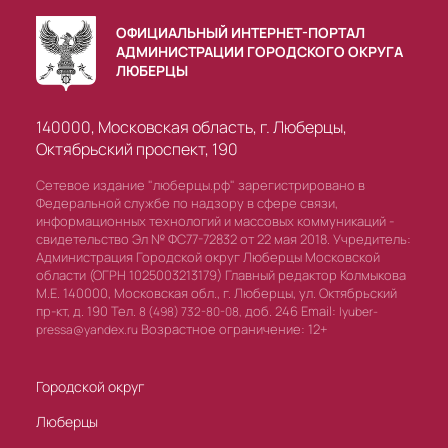
ОФИЦИАЛЬНЫЙ ИНТЕРНЕТ-ПОРТАЛ
АДМИНИСТРАЦИИ ГОРОДСКОГО ОКРУГА
ЛЮБЕРЦЫ
140000, Московская область, г. Люберцы,
Октябрьский проспект, 190
Сетевое издание "люберцы.рф" зарегистрировано в
Федеральной службе по надзору в сфере связи,
информационных технологий и массовых коммуникаций -
свидетельство Эл № ФС77-72832 от 22 мая 2018. Учредитель:
Администрация Городской округ Люберцы Московской
области (ОГРН 1025003213179) Главный редактор Колмыкова
М.Е. 140000, Московская обл., г. Люберцы, ул. Октябрьский
пр-кт, д. 190 Тел.
доб. 246 Email:
8 (498) 732-80-08,
lyuber-
Возрастное ограничение: 12+
pressa@yandex.ru
Городской округ
Люберцы