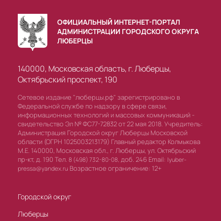
ОФИЦИАЛЬНЫЙ ИНТЕРНЕТ-ПОРТАЛ
АДМИНИСТРАЦИИ ГОРОДСКОГО ОКРУГА
ЛЮБЕРЦЫ
140000, Московская область, г. Люберцы,
Октябрьский проспект, 190
Сетевое издание "люберцы.рф" зарегистрировано в
Федеральной службе по надзору в сфере связи,
информационных технологий и массовых коммуникаций -
свидетельство Эл № ФС77-72832 от 22 мая 2018. Учредитель:
Администрация Городской округ Люберцы Московской
области (ОГРН 1025003213179) Главный редактор Колмыкова
М.Е. 140000, Московская обл., г. Люберцы, ул. Октябрьский
пр-кт, д. 190 Тел.
доб. 246 Email:
8 (498) 732-80-08,
lyuber-
Возрастное ограничение: 12+
pressa@yandex.ru
Городской округ
Люберцы