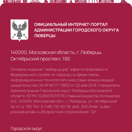
ОФИЦИАЛЬНЫЙ ИНТЕРНЕТ-ПОРТАЛ
АДМИНИСТРАЦИИ ГОРОДСКОГО ОКРУГА
ЛЮБЕРЦЫ
140000, Московская область, г. Люберцы,
Октябрьский проспект, 190
Сетевое издание "люберцы.рф" зарегистрировано в
Федеральной службе по надзору в сфере связи,
информационных технологий и массовых коммуникаций -
свидетельство Эл № ФС77-72832 от 22 мая 2018. Учредитель:
Администрация Городской округ Люберцы Московской
области (ОГРН 1025003213179) Главный редактор Колмыкова
М.Е. 140000, Московская обл., г. Люберцы, ул. Октябрьский
пр-кт, д. 190 Тел.
доб. 246 Email:
8 (498) 732-80-08,
lyuber-
Возрастное ограничение: 12+
pressa@yandex.ru
Городской округ