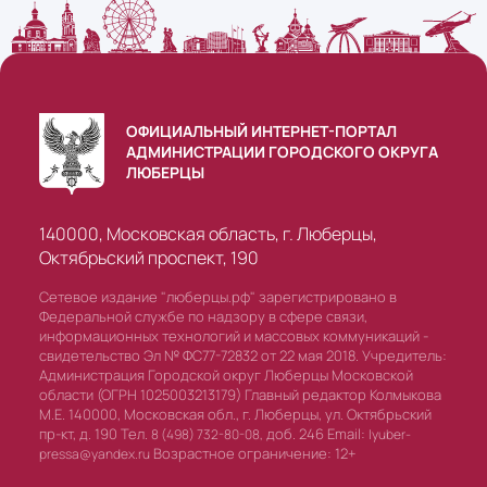
ОФИЦИАЛЬНЫЙ ИНТЕРНЕТ-ПОРТАЛ
АДМИНИСТРАЦИИ ГОРОДСКОГО ОКРУГА
ЛЮБЕРЦЫ
140000, Московская область, г. Люберцы,
Октябрьский проспект, 190
Сетевое издание "люберцы.рф" зарегистрировано в
Федеральной службе по надзору в сфере связи,
информационных технологий и массовых коммуникаций -
свидетельство Эл № ФС77-72832 от 22 мая 2018. Учредитель:
Администрация Городской округ Люберцы Московской
области (ОГРН 1025003213179) Главный редактор Колмыкова
М.Е. 140000, Московская обл., г. Люберцы, ул. Октябрьский
пр-кт, д. 190 Тел.
доб. 246 Email:
8 (498) 732-80-08,
lyuber-
Возрастное ограничение: 12+
pressa@yandex.ru